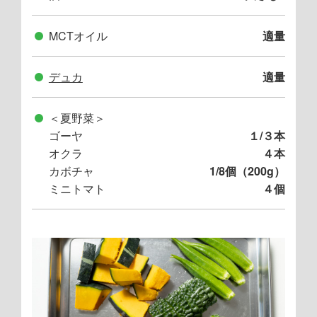
MCTオイル
適量
デュカ
適量
＜夏野菜＞
ゴーヤ
１/３本
オクラ
４本
カボチャ
1/8個（200g）
ミニトマト
４個