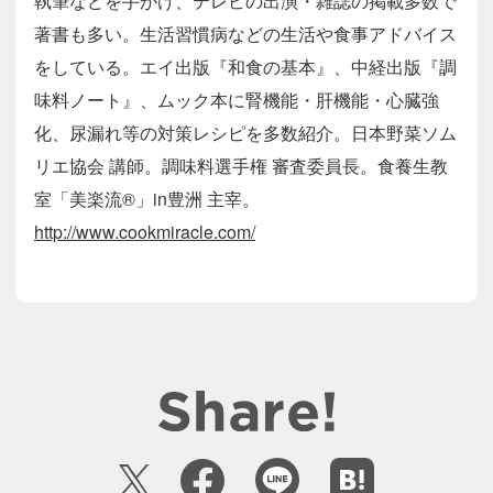
執筆などを手がけ、テレビの出演・雑誌の掲載多数で
著書も多い。生活習慣病などの生活や食事アドバイス
をしている。エイ出版『和食の基本』、中経出版『調
味料ノート』、ムック本に腎機能・肝機能・心臓強
化、尿漏れ等の対策レシピを多数紹介。日本野菜ソム
リエ協会 講師。調味料選手権 審査委員長。食養生教
室「美楽流®︎」in豊洲 主宰。
http://www.cookmiracle.com/