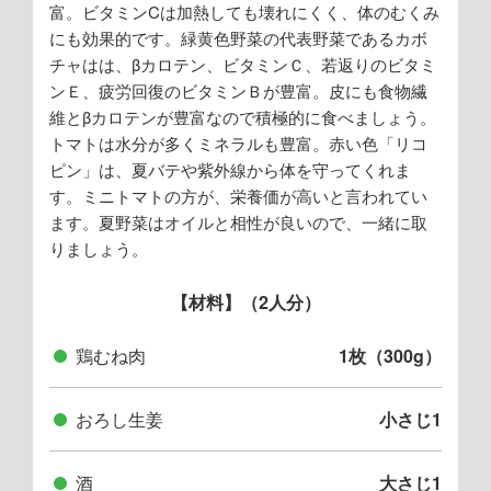
富。ビタミンCは加熱しても壊れにくく、体のむくみ
にも効果的です。緑黄色野菜の代表野菜であるカボ
チャはは、βカロテン、ビタミンＣ、若返りのビタミ
ンＥ、疲労回復のビタミンＢが豊富。皮にも食物繊
維とβカロテンが豊富なので積極的に食べましょう。
トマトは水分が多くミネラルも豊富。赤い色「リコ
ピン」は、夏バテや紫外線から体を守ってくれま
す。ミニトマトの方が、栄養価が高いと言われてい
ます。夏野菜はオイルと相性が良いので、一緒に取
りましょう。
【材料】（2人分）
鶏むね肉
1枚（300g）
おろし生姜
小さじ1
酒
大さじ1