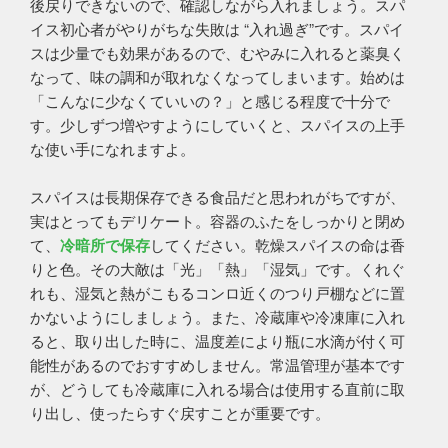
後戻りできないので、確認しながら入れましょう。スパ
イス初心者がやりがちな失敗は “入れ過ぎ”です。スパイ
スは少量でも効果があるので、むやみに入れると薬臭く
なって、味の調和が取れなくなってしまいます。始めは
「こんなに少なくていいの？」と感じる程度で十分で
す。少しずつ増やすようにしていくと、スパイスの上手
な使い手になれますよ。
スパイスは長期保存できる食品だと思われがちですが、
実はとってもデリケート。容器のふたをしっかりと閉め
て、
冷暗所で保存
してください。乾燥スパイスの命は香
りと色。その大敵は「光」「熱」「湿気」です。くれぐ
れも、湿気と熱がこもるコンロ近くのつり戸棚などに置
かないようにしましょう。また、冷蔵庫や冷凍庫に入れ
ると、取り出した時に、温度差により瓶に水滴が付く可
能性があるのでおすすめしません。常温管理が基本です
が、どうしても冷蔵庫に入れる場合は使用する直前に取
り出し、使ったらすぐ戻すことが重要です。