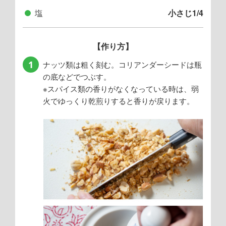
塩
小さじ1/4
【作り方】
1
ナッツ類は粗く刻む。コリアンダーシードは瓶
の底などでつぶす。
※スパイス類の香りがなくなっている時は、弱
火でゆっくり乾煎りすると香りが戻ります。