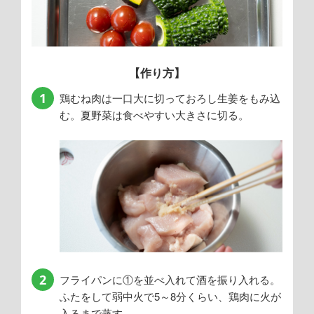
【作り方】
1
鶏むね肉は一口大に切っておろし生姜をもみ込
む。夏野菜は食べやすい大きさに切る。
2
フライパンに①を並べ入れて酒を振り入れる。
ふたをして弱中火で5～8分くらい、鶏肉に火が
入るまで蒸す。