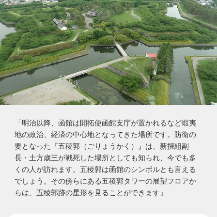
「明治以降、函館は開拓使函館支庁が置かれるなど蝦夷
地の政治、経済の中心地となってきた場所です。防衛の
要となった『五稜郭（ごりょうかく）』は、新撰組副
長・土方歳三が戦死した場所としても知られ、今でも多
くの人が訪れます。五稜郭は函館のシンボルとも言える
でしょう。その傍らにある五稜郭タワーの展望フロアか
らは、五稜郭跡の星形を見ることができます」