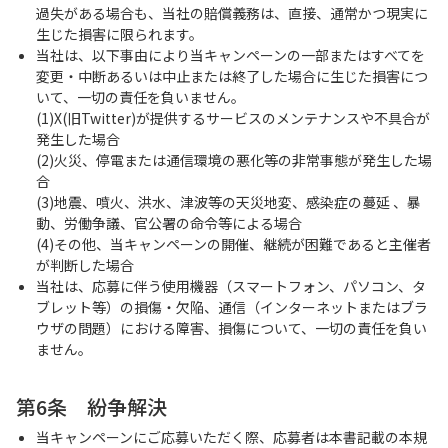
過失がある場合も、当社の賠償義務は、直接、通常かつ現実に
生じた損害に限られます。
当社は、以下事由により当キャンペーンの一部またはすべてを
変更・中断あるいは中止または終了した場合に生じた損害につ
いて、一切の責任を負いません。
(1)X(旧Twitter)が提供するサービスのメンテナンスや不具合が
発生した場合
(2)火災、停電または通信環境の悪化等の非常事態が発生した場
合
(3)地震、噴火、洪水、津波等の天災地変、感染症の蔓延 、暴
動、労働争議、官公署の命令等による場合
(4)その他、当キャンペーンの開催、継続が困難であると主催者
が判断した場合
当社は、応募に伴う使用機器（スマートフォン、パソコン、タ
ブレット等）の損傷・欠陥、通信（インターネットまたはブラ
ウザの問題）における障害、損傷について、一切の責任を負い
ません。
第6条 紛争解決
当キャンペーンにご応募いただく際、応募者は本書記載の本規