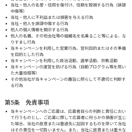
当社・他人の名誉・信用を傷付け、信頼を毀損する行為（誹謗
中傷等）
当社・他人に不利益または損害を与える行為
当社・他人を誹謗中傷する行為
他人の個人情報を開示する行為
他人の名義、その他会社等の組織名を名乗ること等による、な
りすまし行為
当キャンペーンを利用した営業行為、営利目的またはその準備
を目的とした行為
当キャンペーンを利用した政治活動、選挙活動、宗教活動
当キャンペーンの運営を妨げる行為（自動プログラム等を用い
た大量投稿等）
その他当社が当キャンペーンの趣旨に照らして不適切と判断す
る行為
第5条 免責事項
当キャンペーンへのご応募は、応募者自らの判断と責任におい
て行うものとし、ご応募に際して応募者に何らかの損害が生じ
た場合、当社の故意または重過失に起因するものを除いて当社
はその責任を一切負いません。また、当社に故意または重大な