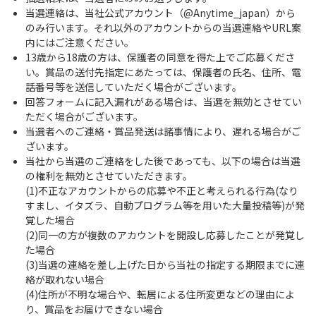
当選連絡は、当社公式アカウント（@Anytime_japan）から
のみ行います。それ以外のアカウントからの当選連絡やURL案
内にはご注意ください。
13歳から18歳の方は、保護者の同意を得た上でご応募くださ
い。賞品の送付先指定にあたっては、保護者の氏名、住所、電
話番号等を送信していただく場合がございます。
回答フォームに記入漏れがある場合は、当選を無効とさせてい
ただく場合がございます。
当選者へのご連絡・賞品発送は諸事情により、遅れる場合がご
ざいます。
当社から当選のご連絡をした後であっても、以下の場合は当選
の権利を無効とさせていただきます。
(1)不正なアカウントからの応募や不正と考えられる行為(なり
すまし、イタズラ、自動プログラム等を用いた大量投稿等)が発
覚した場合
(2)同一の方が複数のアカウントを開設し応募したことが発覚し
た場合
(3)当選の連絡を差し上げた日から当社の指定する期限までに連
絡が取れない場合
(4)住所が不明な場合や、転居による住所変更などの理由によ
り、賞品をお届けできない場合