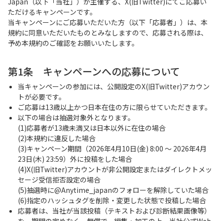
Japan（以下「当社」）が主催する、X(旧Twitter)にてご応募い
ただけるキャンペーンです。
当キャンペーンにご応募いただいた方（以下「応募者」）は、本
規約に同意いただいたものとみなしますので、応募される際は、
予め本規約のご確認をお願いいたします。
第1条 キャンペーンへの応募について
当キャンペーンの参加には、公開設定のX(旧Twitter)アカウン
トが必要です。
ご応募は13歳以上かつ日本在住の方に限らせていただきます。
以下の場合は抽選対象外となります。
(1)応募者が13歳未満又は日本以外に在住の場合
(2)本規約に違反した場合
(3)キャンペーン期間（2026年4月10日(金) 8:00 ～ 2026年4月
23日(木) 23:59）外に投稿をした場合
(4)X(旧Twitter)アカウントが非公開設定またはダイレクトメッ
セージ受信拒否設定の場合
(5)抽選時に@Anytime_japanのフォローを解除していた場合
(6)指定のハッシュタグを削除・変更した状態で投稿した場合
応募者は、当社が当該投稿（テキストおよび診断結果画像等）
を、期間の定めなく、無償で、編集・加工の上、当社公式Web