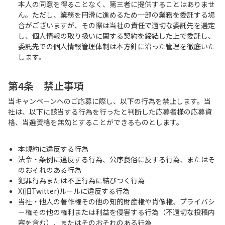
本人の同意を得ることなく、第三者に提供することはありませ
ん。ただし、業務を円滑に進めるため一部の業務を委託する場
合がございますが、その際は当社の責任で適切な委託先を選定
し、個人情報の取り扱いに関する契約を締結した上で委託し、
委託先での個人情報管理体制は本方針に沿った管理を徹底いた
します。
第4条 禁止事項
当キャンペーンへのご応募に際し、以下の行為を禁止します。当
社は、以下に該当する行為を行ったと判断した応募者様の応募資
格、当選資格を無効とすることができるものとします。
本規約に違反する行為
法令・条例に違反する行為、公序良俗に反する行為、またはそ
のおそれのある行為
犯罪行為または不正行為に結びつく行為
X(旧Twitter)ルールに違反する行為
当社・他人の著作権その他の知的財産権や肖像権、プライバシ
ー権その他の権利または利益を侵害する行為（不適切な投稿内
容を含む）、またはそのおそれのある行為