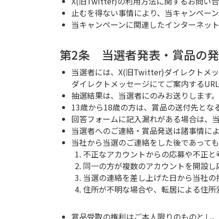
X(旧Twitter)の利用方法に関するお
止むを得ない事情により、当キャンペー
当キャンペーンに関連したインターネッ
第2条 当選者発表・賞品の
当選者には、X(旧Twitter)ダイレク
ダイレクトメッセージにてご案内するUR
抽選結果は、当選者にのみお送りします。
13歳から18歳の方は、賞品の送付先と
回答フォームに記入漏れがある場合は、
当選者へのご連絡・賞品発送は諸事情に
当社から当選のご連絡をした後であって
不正なアカウントからの応募や不正と
同一の方が複数のアカウントを開設し
当選の連絡を差し上げた日から当社の
住所が不明な場合や、転居による住所
賞品受取の権利はご本人限りのものとし