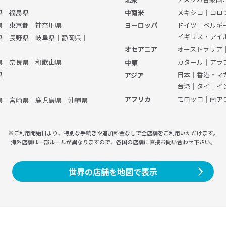
県
｜
福島県
メキシコ
｜
コロ
中南米
県
｜
東京都
｜
神奈川県
ドイツ
｜
ベルギ
ヨーロッパ
イギリス・アイ
県
｜
長野県
｜
岐阜県
｜
静岡県
｜
オーストラリア
オセアニア
県
｜
奈良県
｜
和歌山県
カタール
｜
アラ
中東
県
日本
｜
香港・マ
アジア
台湾
｜
タイ
｜
イ
モロッコ
｜
南ア
アフリカ
県
｜
宮崎県
｜
鹿児島県
｜
沖縄県
※ご利用開始日より、特別な手続きや
追加料金なしで全店舗をご利用いただけます。
海外店舗は一部ルールが異なりますので、
各国の店舗に直接お問い合わせ下さい。
世界の店舗を地図で表示