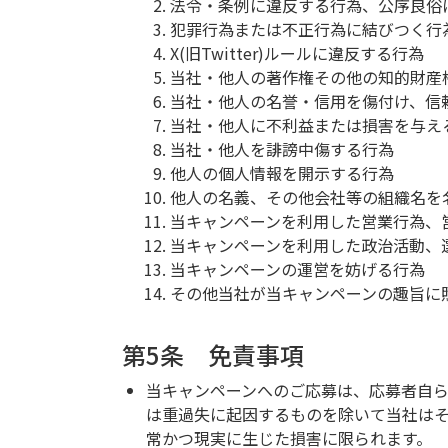
法令・条例に違反する行為、公序良俗
犯罪行為または不正行為に結びつく行
X(旧Twitter)ルールに違反する行為
当社・他人の著作権その他の知的財産
当社・他人の名誉・信用を傷付け、信
当社・他人に不利益または損害を与え
当社・他人を誹謗中傷する行為
他人の個人情報を開示する行為
他人の名義、その他会社等の組織名を
当キャンペーンを利用した営業行為、
当キャンペーンを利用した政治活動、
当キャンペーンの運営を妨げる行為
その他当社が当キャンペーンの趣旨に
第5条 免責事項
当キャンペーンへのご応募は、応募者自
は重過失に起因するものを除いて当社は
常かつ現実に生じた損害に限られます。