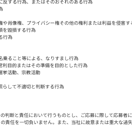
に反する行為、またはそのおそれのある行為
為
権や肖像権、プライバシー権その他の権利または利益を侵害す
頼を毀損する行為
る行為
名乗ること等による、なりすまし行為
営利目的またはその準備を目的とした行為
選挙活動、宗教活動
照らして不適切と判断する行為
らの判断と責任において行うものとし、ご応募に際して応募者
その責任を一切負いません。また、当社に故意または重大な過