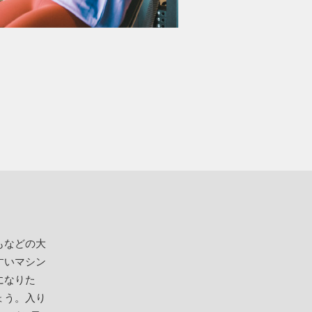
もなどの大
すいマシン
になりた
ょう。入り