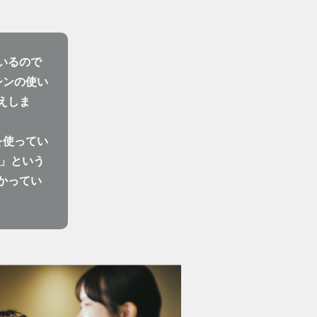
いるので
シンの使い
えしま
を使ってい
あ」という
かってい