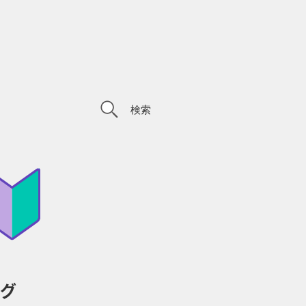
検索
ング