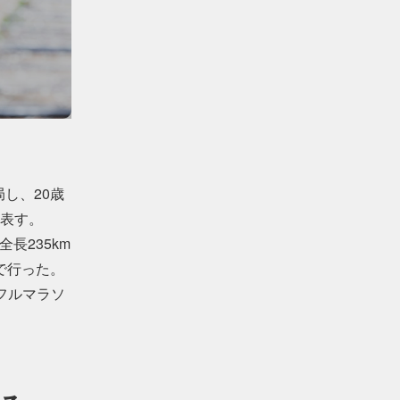
し、20歳
表す。
長235km
独で行った。
のフルマラソ