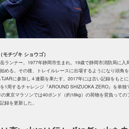
（モチヅキ ショウゴ）
岳ランナー。1977年静岡市生まれ。19歳で静岡市消防局に入局
始める。その後、トレイルレースに出場するようになり頭角を
からTJARに参加し４連覇を果たす。2017年には古い記録をもとに全
1周するチャレンジ『AROUND SHIZUOKA ZERO』を単
5年の東京マラソンでは40ポンド（約18kg）の荷物を背負って
記録を更新した。