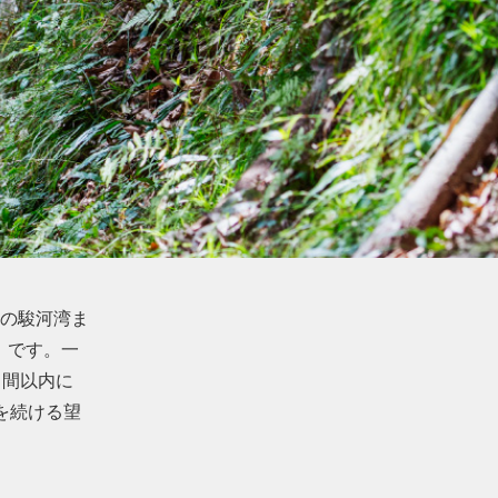
の駿河湾ま
』です。一
日間以内に
を続ける望