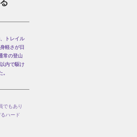
る
、トレイル
身軽さが日
通常の登山
以内で駆け
た。
員でもあり
守るハード