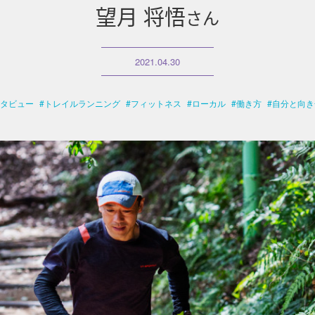
望月 将悟
さん
2021.04.30
タビュー
トレイルランニング
フィットネス
ローカル
働き方
自分と向き