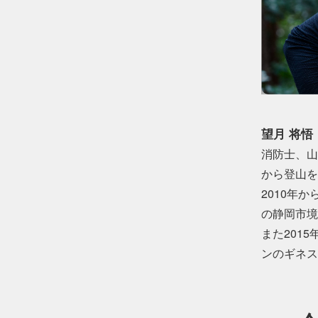
望月 将悟
消防士、山
から登山を
2010年
の静岡市境を
また201
ンのギネス