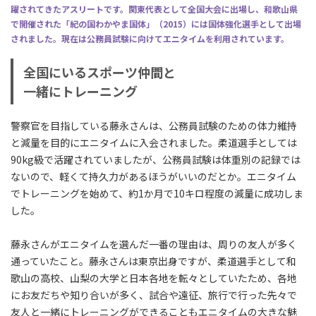
躍されてきたアスリートです。関東代表として全国大会に出場し、和歌山県
で開催された「紀の国わかやま国体」（2015）には国体強化選手として出場
されました。現在は公務員試験に向けてエニタイムを利用されています。
全国にいるスポーツ仲間と
一緒にトレーニング
警察官を目指している藤永さんは、公務員試験のための体力維持
と減量を目的にエニタイムに入会されました。柔道選手としては
90kg級で活躍されていましたが、公務員試験は体重別の記録では
ないので、軽くて持久力があるほうがいいのだとか。エニタイム
でトレーニングを始めて、約1か月で10キロ程度の減量に成功しま
した。
藤永さんがエニタイムを選んだ一番の理由は、周りの友人が多く
通っていたこと。藤永さんは東京出身ですが、柔道選手として和
歌山の高校、山梨の大学と日本各地を転々としていたため、各地
にお友だちや知り合いが多く、試合や遠征、旅行で行った先々で
友人と一緒にトレーニングができることもエニタイムの大きな魅