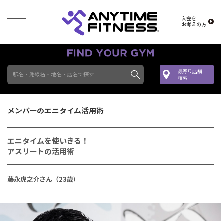
入会を
お考えの方
最寄り店舗
駅名・路線名・地名・店名で探す
検索
メンバーのエニタイム活用術
エニタイムを使いきる！
アスリートの活用術
藤永虎之介さん（23歳）