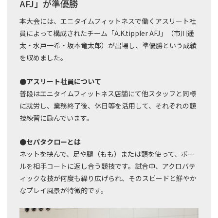
AFJ」が準優勝
本大会には、エニタイムフィットネスで働くアスリート社
員によって構成されたチーム「A.K.tippler AFJ」（市川遥
太・水戸一希・坂本竜太郎）が出場し、準優勝という成績
を収めました。
●アスリート社員について
普段はエニタイムフィットネス店舗にて他スタッフと同様
に就労し、業務終了後、休日等を活用して、それぞれの競
技練習に励んでいます。
●セパタクローとは
ネットを挟んで、足や腿（もも）または頭を使って、ボー
ルを相手コートに返し合う競技です。試合中、アクロバテ
ィックな技が何度も繰り広げられ、そのスピードと鮮やか
なプレイ風景が特徴的です。