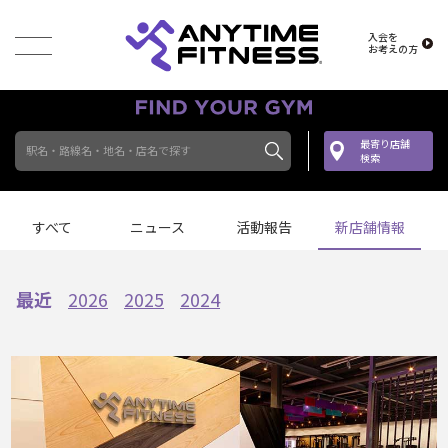
入会を
お考えの方
最寄り店舗
駅名・路線名・地名・店名で探す
検索
すべて
ニュース
活動報告
新店舗情報
最近
2026
2025
2024