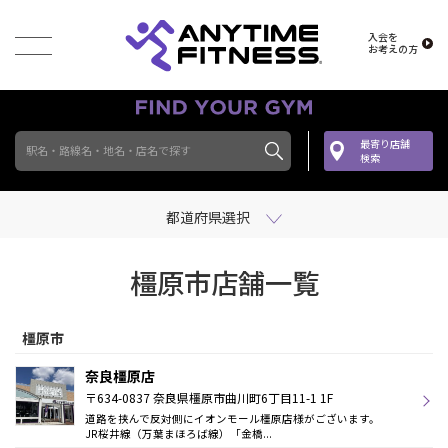
入会を
お考えの方
最寄り店舗
駅名・路線名・地名・店名で探す
検索
都道府県選択
橿原市店舗一覧
橿原市
奈良橿原店
〒634-0837 奈良県橿原市曲川町6丁目11-1 1F
道路を挟んで反対側にイオンモール橿原店様がございます。
JR桜井線（万葉まほろば線）「金橋...