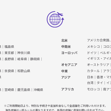
アメリカ合衆国
北米
県
｜
福島県
メキシコ
｜
コロ
中南米
県
｜
東京都
｜
神奈川県
ドイツ
｜
ベルギ
ヨーロッパ
イギリス・アイ
県
｜
長野県
｜
岐阜県
｜
静岡県
｜
オーストラリア
オセアニア
県
｜
奈良県
｜
和歌山県
カタール
｜
アラ
中東
県
日本
｜
香港・マ
アジア
台湾
｜
タイ
｜
イ
モロッコ
｜
南ア
アフリカ
県
｜
宮崎県
｜
鹿児島県
｜
沖縄県
※ご利用開始日より、特別な手続きや
追加料金なしで全店舗をご利用いただけます。
海外店舗は一部ルールが異なりますので、
各国の店舗に直接お問い合わせ下さい。