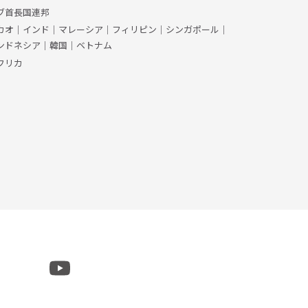
ブ首長国連邦
カオ
｜
インド
｜
マレーシア
｜
フィリピン
｜
シンガポール
｜
ンドネシア
｜
韓国
｜
ベトナム
フリカ