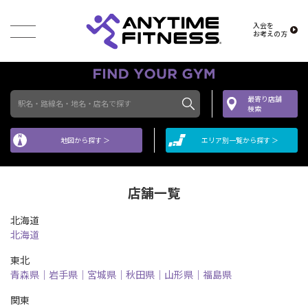
入会を
お考えの方
最寄り店舗
駅名・路線名・地名・店名で探す
検索
地図から探す ＞
エリア別一覧から探す ＞
店舗一覧
北海道
北海道
東北
青森県
岩手県
宮城県
秋田県
山形県
福島県
関東