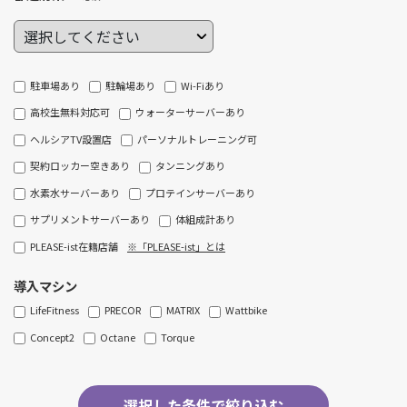
駐車場あり
駐輪場あり
Wi-Fiあり
高校生無料対応可
ウォーターサーバーあり
ヘルシアTV設置店
パーソナルトレーニング可
契約ロッカー空きあり
タンニングあり
水素水サーバーあり
プロテインサーバーあり
サプリメントサーバーあり
体組成計あり
PLEASE-ist在籍店舗
※「PLEASE-ist」とは
導入マシン
LifeFitness
PRECOR
MATRIX
Wattbike
Concept2
Octane
Torque
選択した条件で絞り込む