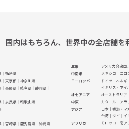
国内はもちろん、
世界中の全店舗を
アメリカ合衆国
北米
県
｜
福島県
メキシコ
｜
コロ
中南米
県
｜
東京都
｜
神奈川県
ドイツ
｜
ベルギ
ヨーロッパ
イギリス・アイ
県
｜
長野県
｜
岐阜県
｜
静岡県
｜
オーストラリア
オセアニア
県
｜
奈良県
｜
和歌山県
カタール
｜
アラ
中東
県
日本
｜
香港・マ
アジア
台湾
｜
タイ
｜
イ
モロッコ
｜
南ア
アフリカ
県
｜
宮崎県
｜
鹿児島県
｜
沖縄県