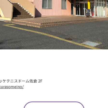
 ニッケテニスドーム佐倉 2F
akurasomeino/