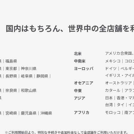
国内はもちろん、
世界中の全店舗を
アメリカ合衆国
北米
県
｜
福島県
メキシコ
｜
コロ
中南米
県
｜
東京都
｜
神奈川県
ドイツ
｜
ベルギ
ヨーロッパ
イギリス・アイ
県
｜
長野県
｜
岐阜県
｜
静岡県
｜
オーストラリア
オセアニア
県
｜
奈良県
｜
和歌山県
カタール
｜
アラ
中東
県
日本
｜
香港・マ
アジア
台湾
｜
タイ
｜
イ
モロッコ
｜
南ア
アフリカ
県
｜
宮崎県
｜
鹿児島県
｜
沖縄県
※ご利用開始日より、特別な手続きや
追加料金なしで全店舗をご利用いただけます。