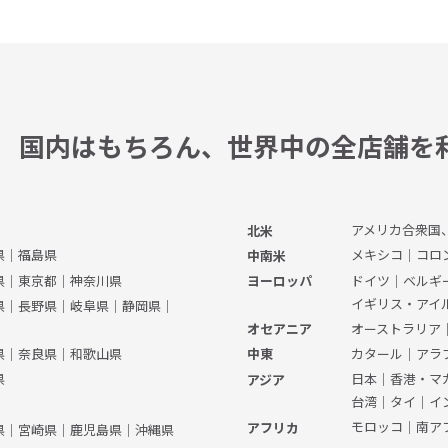
国内はもちろん、
世界中の全店舗を
アメリカ合衆国
北米
県
｜
福島県
メキシコ
｜
コロ
中南米
県
｜
東京都
｜
神奈川県
ドイツ
｜
ベルギ
ヨーロッパ
イギリス・アイ
県
｜
長野県
｜
岐阜県
｜
静岡県
｜
オーストラリア
オセアニア
県
｜
奈良県
｜
和歌山県
カタール
｜
アラ
中東
県
日本
｜
香港・マ
アジア
台湾
｜
タイ
｜
イ
モロッコ
｜
南ア
アフリカ
県
｜
宮崎県
｜
鹿児島県
｜
沖縄県