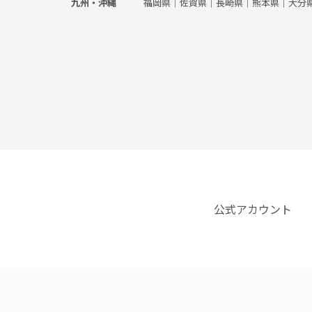
福岡県
｜
佐賀県
｜
長崎県
｜
熊本県
｜
大分
九州・沖縄
公式アカウント