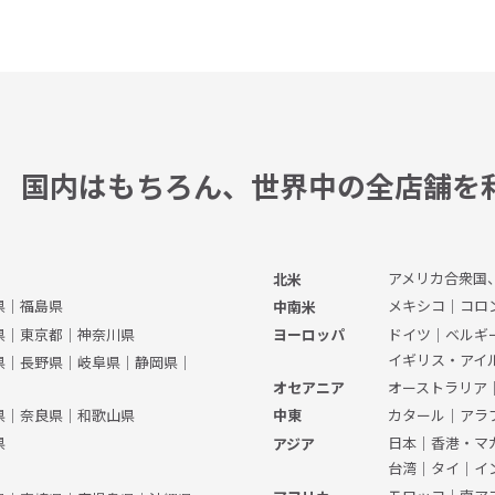
国内はもちろん、
世界中の全店舗を
アメリカ合衆国
北米
県
｜
福島県
メキシコ
｜
コロ
中南米
県
｜
東京都
｜
神奈川県
ドイツ
｜
ベルギ
ヨーロッパ
イギリス・アイ
県
｜
長野県
｜
岐阜県
｜
静岡県
｜
オーストラリア
オセアニア
県
｜
奈良県
｜
和歌山県
カタール
｜
アラ
中東
県
日本
｜
香港・マ
アジア
台湾
｜
タイ
｜
イ