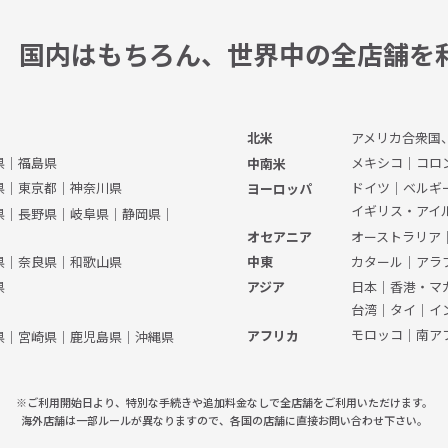
国内はもちろん、
世界中の全店舗を
アメリカ合衆国
北米
県
｜
福島県
メキシコ
｜
コロ
中南米
県
｜
東京都
｜
神奈川県
ドイツ
｜
ベルギ
ヨーロッパ
イギリス・アイ
県
｜
長野県
｜
岐阜県
｜
静岡県
｜
オーストラリア
オセアニア
県
｜
奈良県
｜
和歌山県
カタール
｜
アラ
中東
県
日本
｜
香港・マ
アジア
台湾
｜
タイ
｜
イ
モロッコ
｜
南ア
アフリカ
県
｜
宮崎県
｜
鹿児島県
｜
沖縄県
※ご利用開始日より、特別な手続きや
追加料金なしで全店舗をご利用いただけます。
海外店舗は一部ルールが異なりますので、
各国の店舗に直接お問い合わせ下さい。