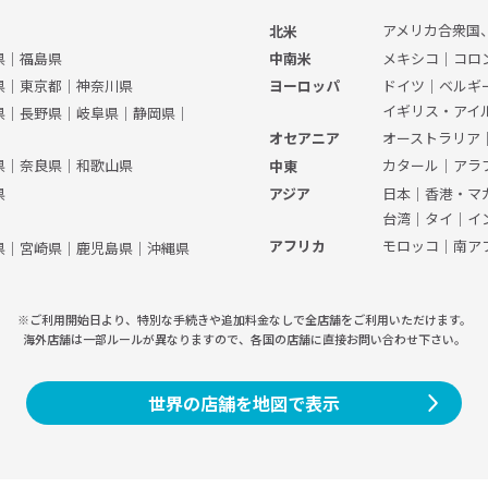
アメリカ合衆国
北米
県
｜
福島県
メキシコ
｜
コロ
中南米
県
｜
東京都
｜
神奈川県
ドイツ
｜
ベルギ
ヨーロッパ
イギリス・アイ
県
｜
長野県
｜
岐阜県
｜
静岡県
｜
オーストラリア
オセアニア
県
｜
奈良県
｜
和歌山県
カタール
｜
アラ
中東
県
日本
｜
香港・マ
アジア
台湾
｜
タイ
｜
イ
モロッコ
｜
南ア
アフリカ
県
｜
宮崎県
｜
鹿児島県
｜
沖縄県
※ご利用開始日より、特別な手続きや
追加料金なしで全店舗をご利用いただけます。
海外店舗は一部ルールが異なりますので、
各国の店舗に直接お問い合わせ下さい。
世界の店舗を地図で表示