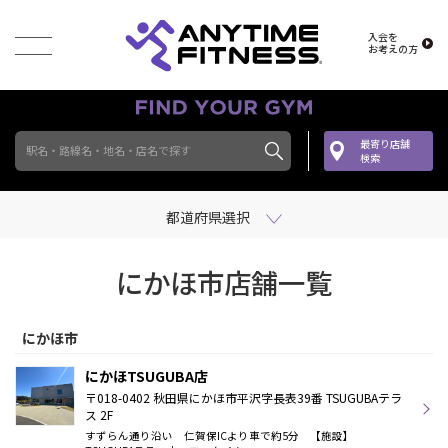
入会を
お考えの方
最寄り店舗
駅名・路線名・地名・店名で探す
検索
都道府県選択
にかほ市店舗一覧
にかほ市
にかほTSUGUBA店
〒018-0402 秋田県にかほ市平沢字長表39番 TSUGUBAテラ
ス 2F
すずらん通り沿い 仁賀保ICより車で約5分 【施設】