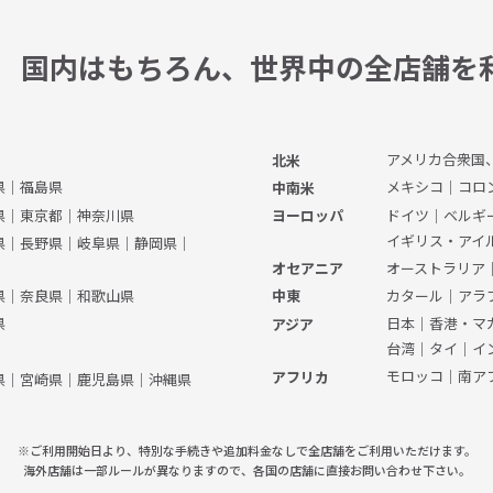
国内はもちろん、
世界中の全店舗を
アメリカ合衆国
北米
県
｜
福島県
メキシコ
｜
コロ
中南米
県
｜
東京都
｜
神奈川県
ドイツ
｜
ベルギ
ヨーロッパ
イギリス・アイ
県
｜
長野県
｜
岐阜県
｜
静岡県
｜
オーストラリア
オセアニア
県
｜
奈良県
｜
和歌山県
カタール
｜
アラ
中東
県
日本
｜
香港・マ
アジア
台湾
｜
タイ
｜
イ
モロッコ
｜
南ア
アフリカ
県
｜
宮崎県
｜
鹿児島県
｜
沖縄県
※ご利用開始日より、特別な手続きや
追加料金なしで全店舗をご利用いただけます。
海外店舗は一部ルールが異なりますので、
各国の店舗に直接お問い合わせ下さい。