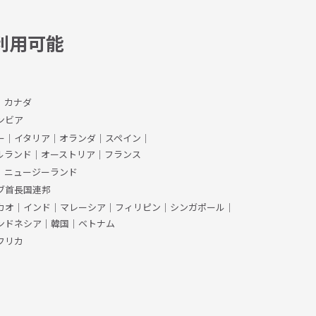
利用可能
、カナダ
ンビア
ー
｜
イタリア
｜
オランダ
｜
スペイン
｜
ルランド
｜
オーストリア
｜
フランス
｜
ニュージーランド
ブ首長国連邦
カオ
｜
インド
｜
マレーシア
｜
フィリピン
｜
シンガポール
｜
ンドネシア
｜
韓国
｜
ベトナム
フリカ