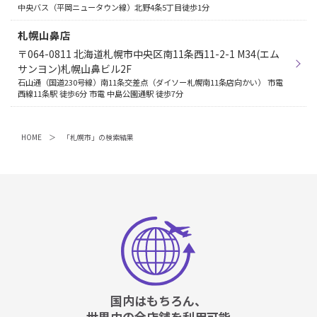
中央バス（平岡ニュータウン線）北野4条5丁目徒歩1分
札幌山鼻店
〒064-0811 北海道札幌市中央区南11条西11-2-1 M34(エム
サンヨン)札幌山鼻ビル2F
石山通（国道230号線）南11条交差点（ダイソー札幌南11条店向かい） 市電
西線11条駅 徒歩6分 市電 中島公園通駅 徒歩7分
HOME
「札幌市」の検索結果
国内はもちろん、
世界中の全店舗を利用可能