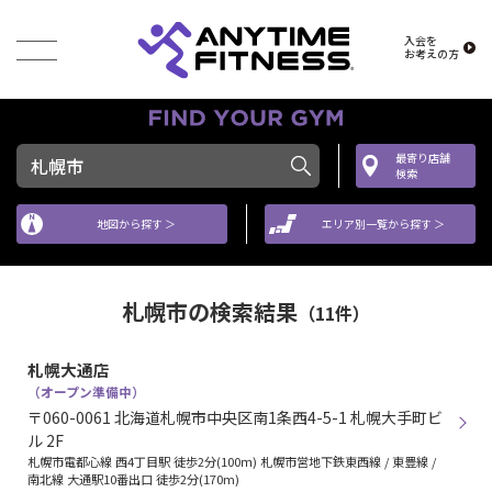
入会を
お考えの方
最寄り店舗
検索
地図から探す ＞
エリア別一覧から探す ＞
札幌市の検索結果
（11件）
札幌大通店
（オープン準備中）
〒060-0061 北海道札幌市中央区南1条西4-5-1 札幌大手町ビ
ル 2F
札幌市電都心線 西4丁目駅 徒歩2分(100ｍ) 札幌市営地下鉄東西線 / 東豊線 /
南北線 大通駅10番出口 徒歩2分(170m)