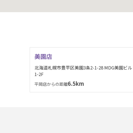
美園店
北海道札幌市豊平区美園3条2-1-28 MDG美園ビル
1-2F
6.5km
平岡店からの距離