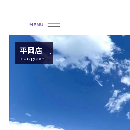
平岡店
Hiraoka | ひらおか