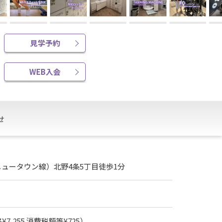
見学予約
WEB入会
せ
ュータウン線）北野4条5丁目徒歩1分
7,255 消費税額等¥725）