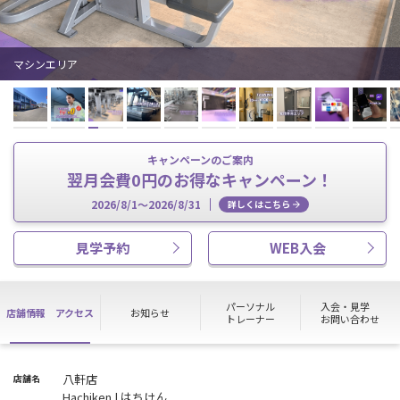
マシンエリア
キャンペーンのご案内
翌月会費0円のお得なキャンペーン！
2026/8/1～2026/8/31
詳しくはこちら
見学予約
WEB入会
パーソナル
入会・見学
店舗情報
アクセス
お知らせ
トレーナー
お問い合わせ
八軒店
店舗名
Hachiken | はちけん