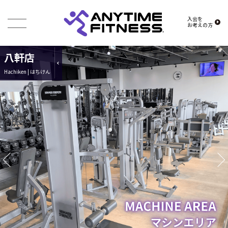
入会を
お考えの方
八軒店
Hachiken | はちけん