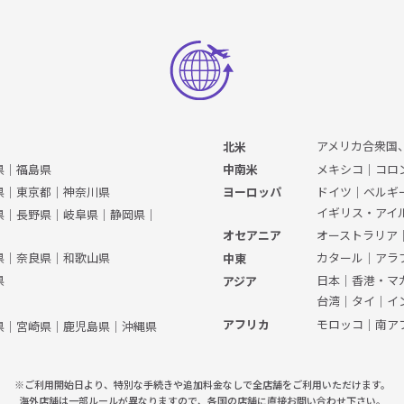
アメリカ合衆国
北米
県
｜
福島県
メキシコ
｜
コロ
中南米
県
｜
東京都
｜
神奈川県
ドイツ
｜
ベルギ
ヨーロッパ
イギリス・アイ
県
｜
長野県
｜
岐阜県
｜
静岡県
｜
オーストラリア
オセアニア
県
｜
奈良県
｜
和歌山県
カタール
｜
アラ
中東
県
日本
｜
香港・マ
アジア
台湾
｜
タイ
｜
イ
モロッコ
｜
南ア
アフリカ
県
｜
宮崎県
｜
鹿児島県
｜
沖縄県
※ご利用開始日より、特別な手続きや
追加料金なしで全店舗をご利用いただけます。
海外店舗は一部ルールが異なりますので、
各国の店舗に直接お問い合わせ下さい。