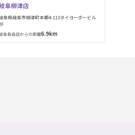
岐阜柳津店
岐阜県岐阜市柳津町本郷4-113タイヨーボービル
2F
6.9km
岐阜長森店からの距離