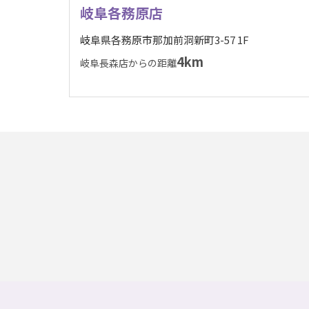
岐阜各務原店
岐阜県各務原市那加前洞新町3-57 1F
4km
岐阜長森店からの距離