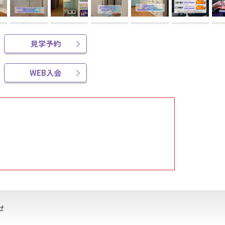
見学予約
WEB入会
せ