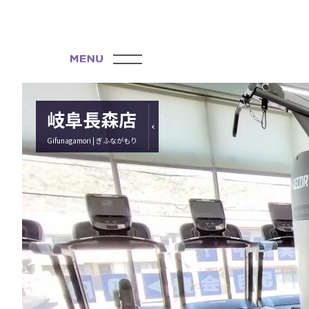
岐阜長森店
Gifunagamori | ぎふながもり