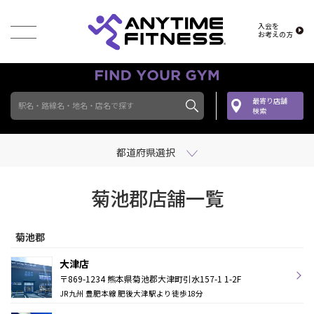
入会を
お考えの方
最寄り店舗
駅名・路線名・地名・店名で探す
検索
都道府県選択
菊池郡店舗一覧
菊池郡
大津店
〒869-1234 熊本県菊池郡大津町引水157-1 1-2F
JR九州 豊肥本線 肥後大津駅より徒歩18分