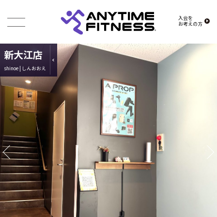
入会を
お考えの方
新大江店
shinoe | しんおおえ