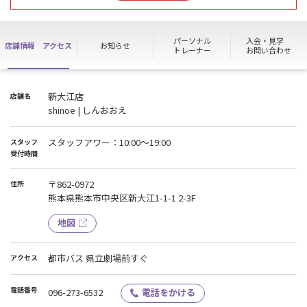
た、急なご案内にもかかわらず、ご理解とご協力を賜り心より感謝
申し上げます。
パーソナル
入会・見学
店舗情報
アクセス
お知らせ
施設の安全確認が完了いたしましたので、7/29(水) 11:00より、通常
トレーナー
お問い合わせ
通り営業を再開いたしました。
【 現在のご利用状況について 】
新大江店
店舗名
shinoe | しんおおえ
施設の利用： 通常通り、24時間ご利用いただけます
見学、各種お手続き、HSPの利用等： 通常通り受付を再開しており
スタッフアワー：10:00～19:00
スタッフ
ます（※スタッフアワー内に限ります）
受付時間
今後も会員の皆様に安全かつ快適にご利用いただける環境づくりに
〒862-0972
住所
努めてまいります。
熊本県熊本市中央区新大江1-1-1 2-3F
皆様のご来館をスタッフ一同、心よりお待ちしております。
地図
都市バス 県立劇場前すぐ
アクセス
電話番号
096-273-6532
電話をかける