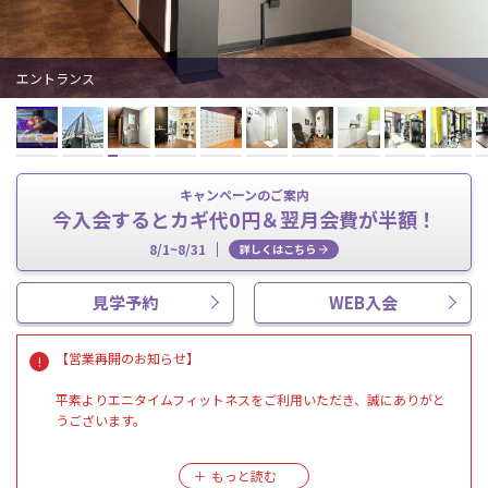
エントランス
キャンペーンのご案内
今入会するとカギ代0円＆翌月会費が半額！
8/1~8/31
詳しくはこちら
見学予約
WEB入会
【営業再開のお知らせ】
平素よりエニタイムフィットネスをご利用いただき、誠にありがと
うございます。
先日の地震に伴う臨時休館におきましては、会員の皆様に多大なる
ご不便をおかけいたしましたこと、深くお詫び申し上げます。ま