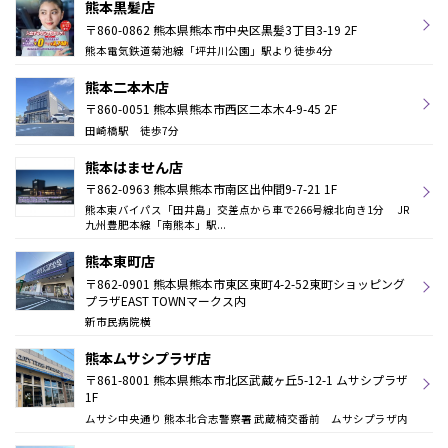
熊本黒髪店
〒860-0862 熊本県熊本市中央区黒髪3丁目3-19 2F
熊本電気鉄道菊池線「坪井川公園」駅より徒歩4分
熊本二本木店
〒860-0051 熊本県熊本市西区二本木4-9-45 2F
田崎橋駅 徒歩7分
熊本はません店
〒862-0963 熊本県熊本市南区出仲間9-7-21 1F
熊本東バイパス「田井島」交差点から車で266号線北向き1分 JR
九州豊肥本線「南熊本」駅...
熊本東町店
〒862-0901 熊本県熊本市東区東町4-2-52東町ショッピング
プラザEAST TOWNマークス内
新市民病院横
熊本ムサシプラザ店
〒861-8001 熊本県熊本市北区武蔵ヶ丘5-12-1 ムサシプラザ
1F
ムサシ中央通り 熊本北合志警察署 武蔵楠交番前 ムサシプラザ内