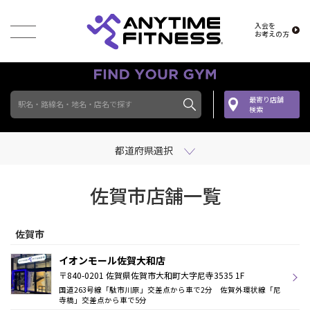
入会を
お考えの方
最寄り店舗
駅名・路線名・地名・店名で探す
検索
都道府県選択
佐賀市店舗一覧
佐賀市
イオンモール佐賀大和店
〒840-0201 佐賀県佐賀市大和町大字尼寺3535 1F
国道263号線「駄市川原」交差点から車で2分 佐賀外環状線「尼
寺橋」交差点から車で5分