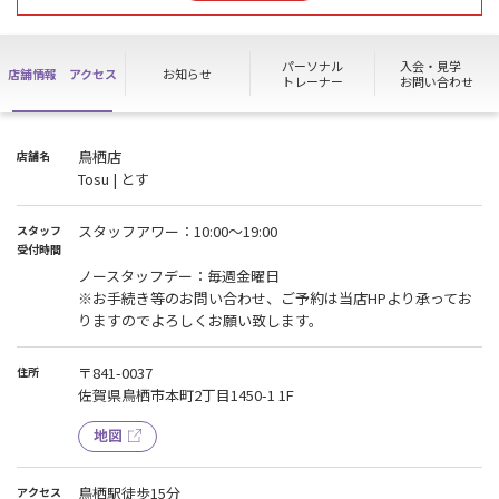
【8月予定】
・デクライン・インクライン・ベンチ 2台導入
※現在のフラットベンチ1台は撤去
パーソナル
入会・見学
店舗情報
アクセス
お知らせ
トレーナー
お問い合わせ
ますますパワーアップした当店にぜひご期待下さい。
スタッフ一同皆様のご利用心よりお待ちしております。
鳥栖店
店舗名
【ノースタッフデー解除のお知らせ】
Tosu | とす
8月28日の金曜日のノースタッフデーを解除し通常受付いたします。
スタッフアワー：10:00～19:00
スタッフ
受付時間
ノースタッフデー：毎週金曜日
※お手続き等のお問い合わせ、ご予約は当店HPより承ってお
りますのでよろしくお願い致します。
〒841-0037
住所
佐賀県鳥栖市本町2丁目1450-1 1F
地図
鳥栖駅徒歩15分
アクセス