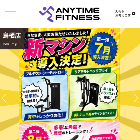
入会を
お考えの方
鳥栖店
Tosu | とす