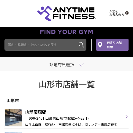
入会を
お考えの方
最寄り店舗
駅名・路線名・地名・店名で探す
検索
都道府県選択
山形市店舗一覧
山形市
山形南館店
〒990-2461 山形県山形市南館5-4-23 1F
山形上山線 R5沿い 南館交差点そば、旧サンデー南館店跡地