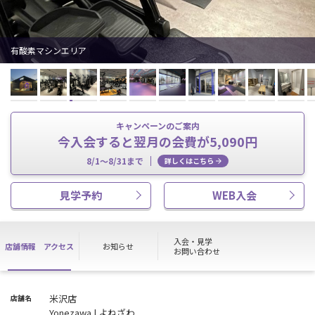
有酸素マシンエリア
キャンペーンのご案内
今入会すると翌月の会費が5,090円
8/1～8/31まで
詳しくはこちら
見学予約
WEB入会
入会・見学
店舗情報
アクセス
お知らせ
お問い合わせ
米沢店
店舗名
Yonezawa | よねざわ