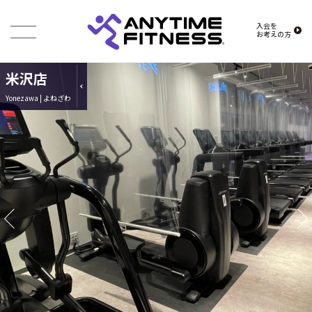
入会を
お考えの方
米沢店
Yonezawa | よねざわ