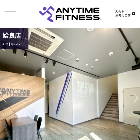
入会を
お考えの方
姶良店
Aira | あいら