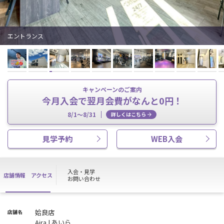
エントランス
キャンペーンのご案内
今月入会で翌月会費がなんと0円！
8/1～8/31
詳しくはこちら
見学予約
WEB入会
入会・見学
店舗情報
アクセス
お問い合わせ
姶良店
店舗名
Aira | あいら