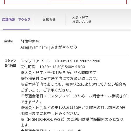
お手続き開始は 8月16日(日)10：30からとなります。
ご不便をお掛けいたしますが、ご理解の程よろしくお願い申し上げ
ます。
入会・見学
店舗情報
アクセス
お知らせ
お問い合わせ
※ 施設は通常通りご利用いただけます。
※ WEB入会の方は店頭でのお手続き完了後、施設をご利用いただけ
ます。
阿佐谷南店
店舗名
※『HIGH SCHOOL PASS』の方は上記の期間ご利用いただけませ
Asagayaminami | あさがやみなみ
ん。
【見学・入会をご希望のお客様へ】
スタッフアワー： 10:00～14:00/15:00～19:00
スタッフ
見学・入会をご希望のお客様はホームページ又はお電話にてご予約
受付時間
受付時間 10:30～13:30/15:00～18:30
をお願い致します。
※入会・見学・各種手続きが可能な時間です
※当日予約はお電話にてお願いします。
※各種受付は受付時間内にてお願い致します。
★見学や入会手続きは「予約必須」となります
※受付時間内であっても、接客状況により対応できない場合も
★当日ご予約時間から5分以上経過してもご来店・ご連絡がない場
ございます。ご了承ください。
合、キャンセル扱いとさせていただきます。
※毎週金曜日ノースタッフデーのため、お問合せ・お手続きが
★毎週金曜日と毎日13：30～15：00は受付時間外となりますのでご
できません。
注意ください。
※退会・休会などの申し込みは10日が金曜日の月は前日の9日
★事前にWEB入会された場合であっても当日の手続きをお断りさせ
木曜日までにお申し込みください。
ていただく場合もございます。その際の日割り料金の返金などの対
※【HIGH SCHOOL PASS】のご利用は受付時間内のみとなり
処は一切できかねますので、予めご了承ください。
ます。
◆毎週金曜日はノースタッフデー◆