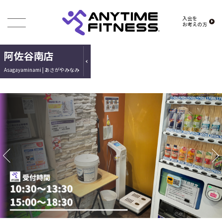
入会を
お考えの方
阿佐谷南店
Asagayaminami | あさがやみなみ