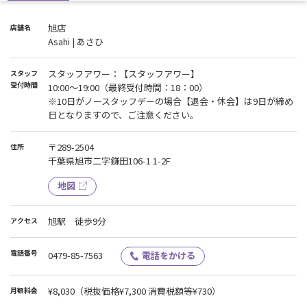
しかしながら、昨今の電気料金を含むエネルギー価格の高騰や、
備品・メンテナンス費用の値上がりにより、
旭店
店舗名
2026年4月より新規入会の会費を以下の通り改定させていただきま
Asahi | あさひ
す。
【改定内容】
スタッフアワー：【スタッフアワー】
スタッフ
新規入会 会費
受付時間
10:00〜19:00（最終受付時間：18：00）
現行：月額 7,679円（税込） → 改定後：月額 8,030円（税込）
※10日がノースタッフデーの場合【退会・休会】は9日が締め
※他店からの「移籍」も新規入会の会費が適用となりますので、ご
日となりますので、ご注意ください。
承知おきください。
※既存会員様の会費に変更はありません。
〒289-2504
住所
今後も、より一層の設備充実とサービスの向上にスタッフ一同邁進
千葉県旭市二字鎌田106-1 1-2F
してまいります。
何卒ご理解を賜りますよう、お願い申し上げます。
地図
旭駅 徒歩9分
アクセス
電話番号
0479-85-7563
電話をかける
¥8,030
（税抜価格¥7,300 消費税額等¥730）
月額料金