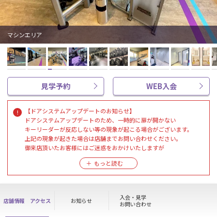
マシンエリア
見学予約
WEB入会
【ドアシステムアップデートのお知らせ】
ドアシステムアップデートのため、一時的に扉が開かない
キーリーダーが反応しない等の現象が起こる場合がございます。
上記の現象が起きた場合は店舗までお問い合わせください。
御来店頂いたお客様にはご迷惑をおかけいたしますが
何卒ご理解・ご協力の程よろしくお願いいたします。
【重要】新規入会 会費改定のお知らせ
日頃よりエニタイムフィットネス旭店をご利用いただき、
誠にありがとうございます。
入会・見学
店舗情報
アクセス
お知らせ
当ジムでは、皆様に質の高いトレーニング環境を提供できるよう努
お問い合わせ
めてまいりました。