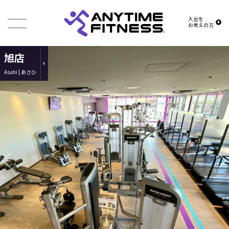
入会を
お考えの方
旭店
Asahi | あさひ