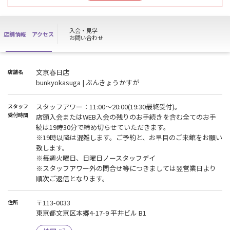
※店頭入会またはWEB入会の残りのお手続きを含む全てのお手続は
19時30分で締め切らせていただきます。
※19時以降は混雑します。ご予約と、お早目のご来館をお願い致し
入会・見学
店舗情報
アクセス
ます。
お問い合わせ
【お盆のスタッフアワーについて】
2026年8月11日(火)~8月16日(日)
上記の期間中はスタッフが不在となります。見学・入会・ハイスク
文京春日店
店舗名
ールパス等の各種お手続きの受付ができません。
bunkyokasuga | ぶんきょうかすが
※施設のご利用は通常通り、24時間可能です。
※期間中のお問い合わせ等は8月17日(月)11時以降、順次ご返信、ご
スタッフアワー：11:00～20:00(19:30最終受付)。
スタッフ
対応となります。
受付時間
店頭入会またはWEB入会の残りのお手続きを含む全てのお手
※スタッフ不在期間についてはスタッフまたは清掃業者が清掃を行
続は19時30分で締め切らせていただきます。
います。
※19時以降は混雑します。ご予約と、お早目のご来館をお願い
ご迷惑をお掛け致しますが、ご理解ご協力の程、何卒宜しくお願い
致します。
致します。
※毎週火曜日、日曜日ノースタッフデイ
※スタッフアワー外の問合せ等につきましては翌営業日より
順次ご返信となります。
〒113-0033
住所
東京都文京区本郷4-17-9 平井ビル B1