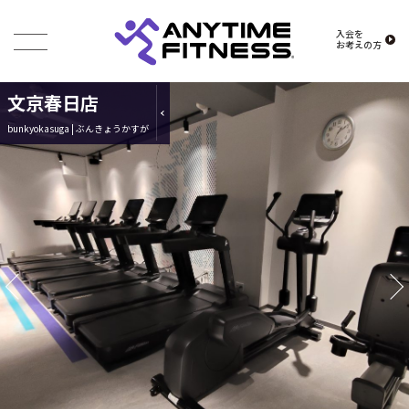
入会を
お考えの方
文京春日店
bunkyokasuga | ぶんきょうかすが