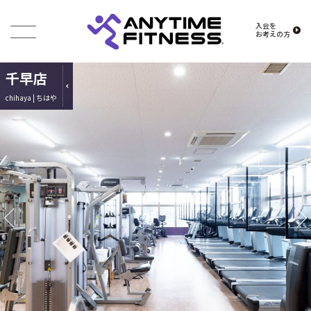
入会を
お考えの方
千早店
chihaya | ちはや