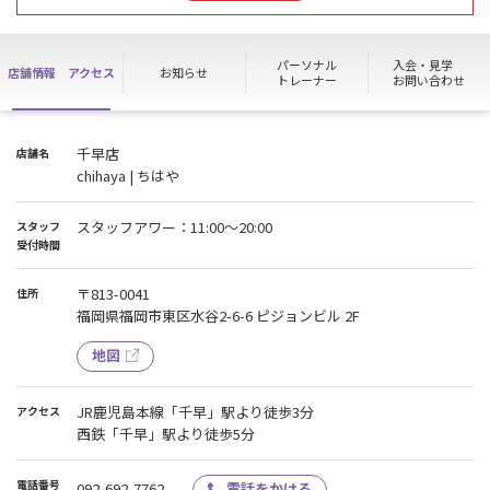
※原則電話対応ができません。
パーソナル
入会・見学
店舗情報
アクセス
お知らせ
【乗り換え割実施中】
トレーナー
お問い合わせ
他ジムからの乗り換えで１ヶ月の会費半額！
※エニタイムからの乗り換えは不可
※過去3ヶ月の乗換のみ適応
千早店
店舗名
※退会証明書等をお持ちください
chihaya | ちはや
スタッフアワー：11:00～20:00
スタッフ
受付時間
〒813-0041
住所
福岡県福岡市東区水谷2-6-6 ピジョンビル 2F
地図
JR鹿児島本線「千早」駅より徒歩3分
アクセス
西鉄「千早」駅より徒歩5分
電話番号
092-692-7762
電話をかける