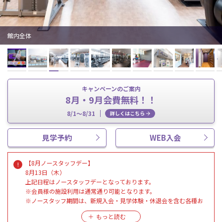
館内全体
キャンペーンのご案内
8月・9月会費無料！！
8/1～8/31
詳しくはこちら
見学予約
WEB入会
【8月ノースタッフデー】
8月13日（木）
上記日程はノースタッフデーとなっております。
※会員様の施設利用は通常通り可能となります。
※ノースタッフ期間は、新規入会・見学体験・休退会を含む各種お
手続き全般を行う事ができません。
※ハイスクールパスの利用ができません。