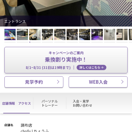
エントランス
キャンペーンのご案内
乗換割り実施中！
8/1~8/31 (31日は19時まで)
詳しくはこちら
見学予約
WEB入会
パーソナル
入会・見学
店舗情報
アクセス
トレーナー
お問い合わせ
調布店
店舗名
chofu | ちょうふ