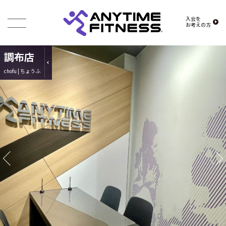
入会を
お考えの方
調布店
chofu | ちょうふ