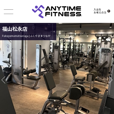
入会を
お考えの方
福山松永店
Fukuyamamatsunaga | ふくやままつなが