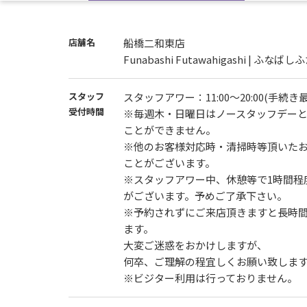
入会を検討されている方で、再入会や紹介割
事前にお問い合わせください。
店舗名
船橋二和東店
Funabashi Futawahigashi | ふな
スタッフ
スタッフアワー：11:00～20:00(手続き
受付時間
※毎週木・日曜日はノースタッフデー
ことができません。
※他のお客様対応時・清掃時等頂いた
ことがございます。
※スタッフアワー中、休憩等で1時間程
がございます。予めご了承下さい。
※予約されずにご来店頂きますと長時
ます。
大変ご迷惑をおかけしますが、
何卒、ご理解の程宜しくお願い致しま
※ビジター利用は行っておりません。