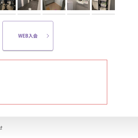
WEB入会
せ