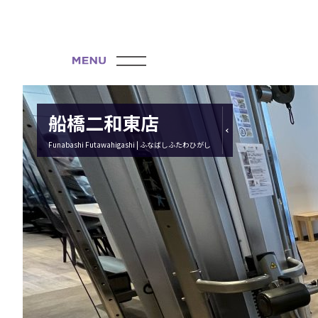
船橋二和東店
Funabashi Futawahigashi | ふなばしふたわひがし