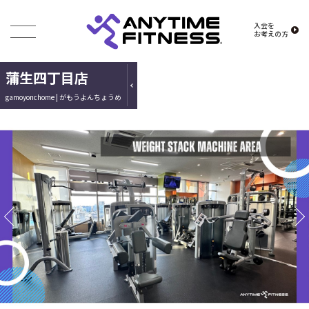
入会を
お考えの方
蒲生四丁目店
gamoyonchome | がもうよんちょうめ