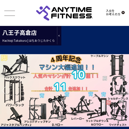
入会を
お考えの方
八王子高倉店
Hachioji Takakura | はちおうじたかくら