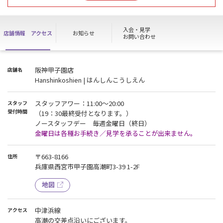
了承ください。
ノースタッフデーも、みなさまに快適に施設をご利用いただける
よう清掃は行っております。
入会・見学
店舗情報
アクセス
お知らせ
お問い合わせ
会員様は通常通り24時間施設をご利用いただけます。
※ハイスクールパスの方はご利用いただけません。
阪神甲子園店
店舗名
Hanshinkoshien | はんしんこうしえん
【夏季休暇に伴うノースタッフデーのお知らせ】
いつも当店をご利用いただき誠にありがとうございます。
この度、夏季休暇に伴い、下記の日をノースタッフデーとさせてい
スタッフアワー：11:00～20:00
スタッフ
ただきます。
受付時間
（19：30最終受付となります。）
ノースタッフデー 毎週金曜日（終日）
ノースタッフデー：8月14日（金）、8月15日（土）、8月16日
金曜日は各種お手続き／見学を承ることが出来ません。
（日）
〒663-8166
住所
皆様には大変ご不便・ご迷惑をおかけいたしますが、何卒ご理解と
兵庫県西宮市甲子園高潮町3-39 1-2F
ご協力の程よろしくお願いいたします。
※各種お手続き、ハイスクールパス利用、見学が出来かねます。
地図
中津浜線
アクセス
高潮の交差点沿いにございます。