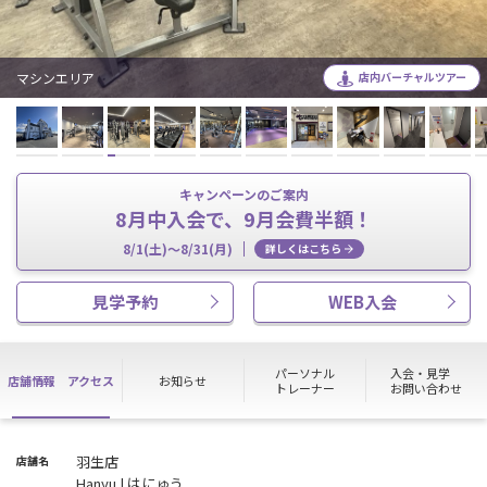
マシンエリア
店内バーチャルツアー
キャンペーンのご案内
8月中入会で、9月会費半額！
8/1(土)～8/31(月)
詳しくはこちら
見学予約
WEB入会
パーソナル
入会・見学
店舗情報
アクセス
お知らせ
トレーナー
お問い合わせ
羽生店
店舗名
Hanyu | はにゅう