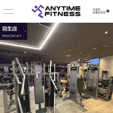
入会を
お考えの方
羽生店
Hanyu | はにゅう