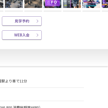
見学予約
WEB入会
城駅より車で11分
6,800 消費税額等¥680）