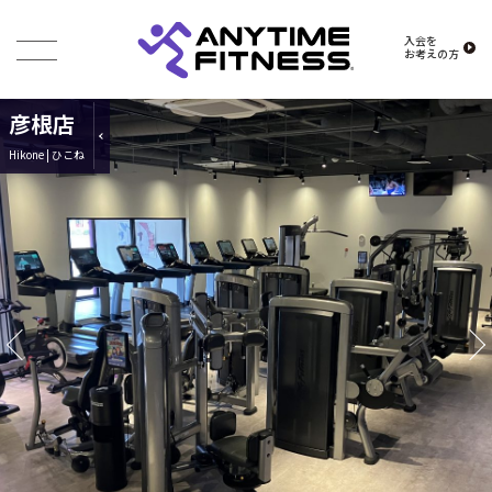
入会を
お考えの方
彦根店
Hikone | ひこね