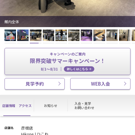
館内全体
キャンペーンのご案内
限界突破サマーキャンペーン！
8/1～8/31
詳しくはこちら
見学予約
WEB入会
入会・見学
店舗情報
アクセス
お知らせ
お問い合わせ
彦根店
店舗名
Hikone | ひこね