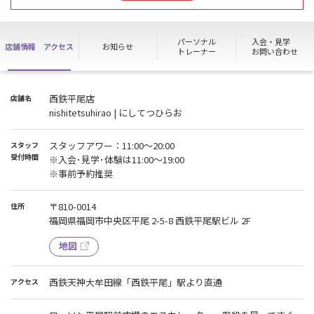
ために、ジムを一時休館とさせていただきます。
休館中はご不便おかけしますが、リノベーション後の西鉄平尾店に
是非ご期待下さい。
パーソナル
入会・見学
店舗情報
アクセス
お知らせ
トレーナー
お問い合わせ
※休館期間中、当店のご利用はできません。各種お手続きは、臨時
受付店舗【西新店】にてお受けいたします。
※9月・10月の月会費につきましては、休館に伴い特別価格に変更い
西鉄平尾店
店舗名
たします。詳細は別途お知らせいたします。
nishitetsuhirao | にしてつひらお
※休館期間中も他店舗の利用状況に応じ、利用規約第12条に定める
移籍ルールの適用対象となります。
移籍になると休館中の特別価格が適用されません。また、移籍に
スタッフアワー：11:00〜20:00
スタッフ
なってしまった場合は移籍先店舗の通常会費が適用されます。
受付時間
※入会･見学･体験は11:00～19:00
※事前予約推奨
【8月ノースタッフデー】
8月21日(金)、26日(水)
〒810-0014
住所
・会員様の施設利用は通常通り可能となります。
福岡県福岡市中央区平尾 2-5-8 西鉄平尾駅ビル 2F
・新規入会・見学体験・休退会等を含む各種お手続き全般を行う事
が出来ません。
地図
・ハイスクールパスの利用が出来ません。
ご迷惑をお掛けいたしますが、何卒ご理解ご協力の程よろしくお願
西鉄天神大牟田線「西鉄平尾」駅より直通
アクセス
いいたします。