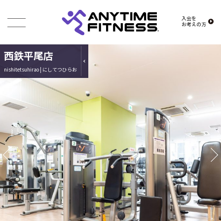
入会を
お考えの方
西鉄平尾店
nishitetsuhirao | にしてつひらお