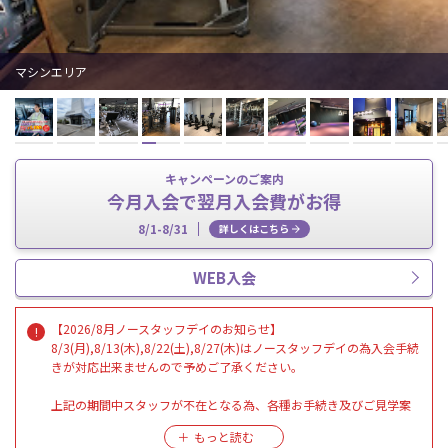
マシンエリア
キャンペーンのご案内
今月入会で翌月入会費がお得
8/1-8/31
詳しくはこちら
WEB入会
【2026/8月ノースタッフデイのお知らせ】
8/3(月),8/13(木),8/22(土),8/27(木)はノースタッフデイの為入会手続
きが対応出来ませんので予めご了承ください。
上記の期間中スタッフが不在となる為、各種お手続き及びご見学案
内等がご利用できません。
また、ハイスクールパスのご利用も不可となります。