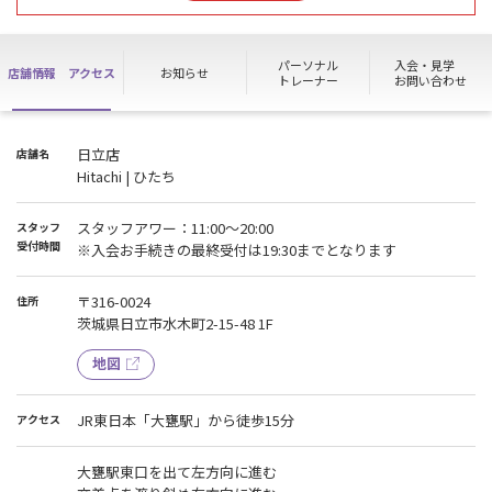
エニタイム会員様は通常通り、24時間施設のご利用は可能です。
パーソナル
入会・見学
店舗情報
アクセス
お知らせ
トレーナー
お問い合わせ
日立店
店舗名
Hitachi | ひたち
スタッフアワー：11:00～20:00
スタッフ
受付時間
※入会お手続きの最終受付は19:30までとなります
〒316-0024
住所
茨城県日立市水木町2-15-48 1F
地図
JR東日本「大甕駅」から徒歩15分
アクセス
大甕駅東口を出て左方向に進む