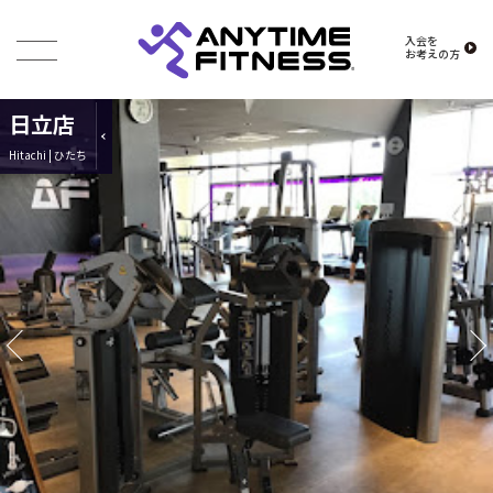
入会を
お考えの方
日立店
Hitachi | ひたち