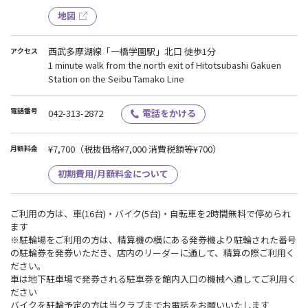
地図
西武多摩湖線「一橋学園駅」北口 徒歩1分
アクセス
1 minute walk from the north exit of Hitotsubashi Gakuen
Station on the Seibu Tamako Line
電話番号
042-313-2872
電話をかける
¥7,700
（税抜価格¥7,000 消費税額等¥700）
月額料金
初期費用/月額料金について
ご利用の方は、車(16台)・バイク(5台)・自転車を2時間無料で停められ
ます
※駐輪場をご利用の方は、精算機の横にある発券機より駐輪された番号
の駐輪券を発券いただき、店内のリーダーに通して、精算の際ご利用く
ださい。
車は地下駐車場で発券される駐車券を館内入口の機械へ通してご利用く
ださい
バイクを駐輪予定の方は当クラブまでお電話をお願いいたします