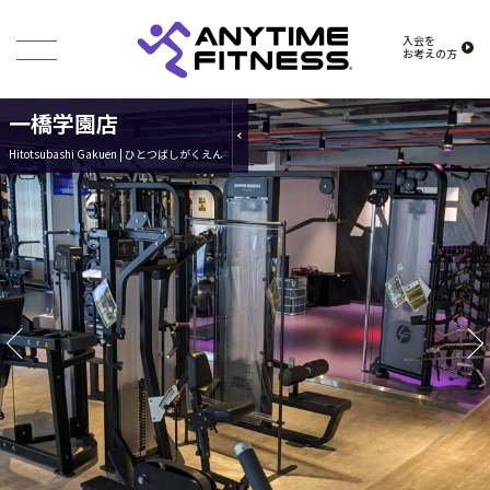
入会を
お考えの方
一橋学園店
Hitotsubashi Gakuen | ひとつばしがくえん