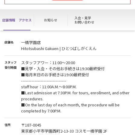
【各種割引のご希望の方】
今月のキャンペーンと併用可能ですが、「WEB入会はせず」ご予約
入会・見学
店舗情報
アクセス
お知らせ
の上ご来店ください。
お問い合わせ
※事前WEB入会は割引の対象外となりますのでご注意ください。
※通常キャンペーン割引のみご希望の方はWEB入会をいただくとス
ムーズにご入会いただけます。
一橋学園店
店舗名
Hitotsubashi Gakuen | ひとつばしがくえん
スタッフアワー：11:00～20:00
スタッフ
受付時間
■見学・入会・その他お手続きは19:30最終受付
■毎月末日のお手続きは19:00最終受付
------------------------------
staff hour：11:00A.M.～8:00P.M.
■Last admission at 7:30P.M. for tours, enrollment, and other
procedures.
■On the last day of each month, the procedure will be
completed by 7:00P.M.
〒187-0045
住所
東京都小平市学園西町2-13-33 コスモ一橋学園 2F