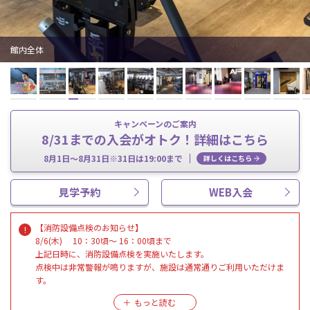
館内全体
キャンペーンのご案内
8/31までの入会がオトク！詳細はこちら
8月1日～8月31日※31日は19:00まで
詳しくはこちら
見学予約
WEB入会
【消防設備点検のお知らせ】
8/6(木) 10：30頃～ 16：00頃まで
上記日時に、消防設備点検を実施いたします。
点検中は非常警報が鳴りますが、施設は通常通りご利用いただけま
す。
皆様には大変ご迷惑をおかけいたしますが、
ご理解・ご協力のほどよろしくお願い申し上げます。